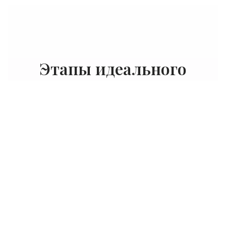
Этапы идеального
маникюра
ПУТЬ К БЕЗУПРЕЧНЫМ НОГТЯМ
Подготовка
1
Снятие старого покрытия,
дезинфекция рук и стерильных